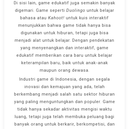
Di sisi lain, game edukatif juga semakin banyak
digemari. Game seperti
Duolingo
untuk belajar
bahasa atau
Kahoot!
untuk kuis interaktif
menunjukkan bahwa game tidak hanya bisa
digunakan untuk hiburan, tetapi juga bisa
menjadi alat untuk belajar. Dengan pendekatan
yang menyenangkan dan interaktif, game
edukatif memberikan cara baru untuk belajar
keterampilan baru, baik untuk anak-anak
maupun orang dewasa.
Industri game di Indonesia, dengan segala
inovasi dan kemajuan yang ada, telah
berkembang menjadi salah satu sektor hiburan
yang paling menguntungkan dan populer. Game
tidak hanya sekadar aktivitas mengisi waktu
luang, tetapi juga telah membuka peluang bagi
banyak orang untuk berkarir, berkompetisi, dan