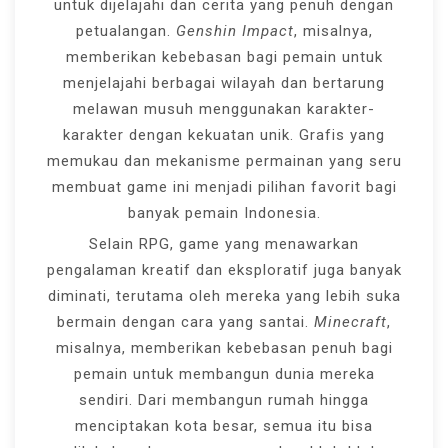
untuk dijelajahi dan cerita yang penuh dengan
petualangan.
Genshin Impact
, misalnya,
memberikan kebebasan bagi pemain untuk
menjelajahi berbagai wilayah dan bertarung
melawan musuh menggunakan karakter-
karakter dengan kekuatan unik. Grafis yang
memukau dan mekanisme permainan yang seru
membuat game ini menjadi pilihan favorit bagi
banyak pemain Indonesia.
Selain RPG, game yang menawarkan
pengalaman kreatif dan eksploratif juga banyak
diminati, terutama oleh mereka yang lebih suka
bermain dengan cara yang santai.
Minecraft
,
misalnya, memberikan kebebasan penuh bagi
pemain untuk membangun dunia mereka
sendiri. Dari membangun rumah hingga
menciptakan kota besar, semua itu bisa