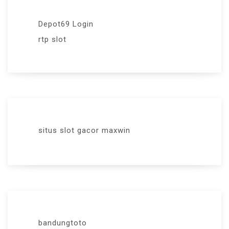
Depot69 Login
rtp slot
situs slot gacor maxwin
bandungtoto