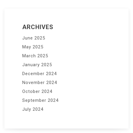
ARCHIVES
June 2025
May 2025
March 2025
January 2025
December 2024
November 2024
October 2024
September 2024
July 2024