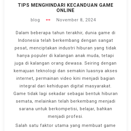
TIPS MENGHINDARI KECANDUAN GAME
ONLINE
blog
November 8, 2024
Dalam beberapa tahun terakhir, dunia game di
Indonesia telah berkembang dengan sangat
pesat, menciptakan industri hiburan yang tidak
hanya populer di kalangan anak muda, tetapi
juga di kalangan orang dewasa. Seiring dengan
kemajuan teknologi dan semakin luasnya akses
internet, permainan video kini menjadi bagian
integral dari kehidupan digital masyarakat.
Game tidak lagi sekadar sebagai bentuk hiburan
semata, melainkan telah berkembang menjadi
sarana untuk berkompetisi, belajar, bahkan
menjadi profesi.
Salah satu faktor utama yang membuat game