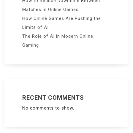
How to Reduce Downtime Between
Matches in Online Games
How Online Games Are Pushing the
Limits of AI
The Role of AI in Modern Online
Gaming
RECENT COMMENTS
No comments to show.