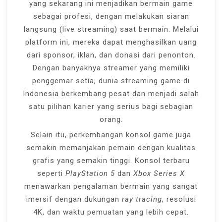
yang sekarang ini menjadikan bermain game
sebagai profesi, dengan melakukan siaran
langsung (live streaming) saat bermain. Melalui
platform ini, mereka dapat menghasilkan uang
dari sponsor, iklan, dan donasi dari penonton.
Dengan banyaknya streamer yang memiliki
penggemar setia, dunia streaming game di
Indonesia berkembang pesat dan menjadi salah
satu pilihan karier yang serius bagi sebagian
orang.
Selain itu, perkembangan konsol game juga
semakin memanjakan pemain dengan kualitas
grafis yang semakin tinggi. Konsol terbaru
seperti
PlayStation 5
dan
Xbox Series X
menawarkan pengalaman bermain yang sangat
imersif dengan dukungan
ray tracing
, resolusi
4K, dan waktu pemuatan yang lebih cepat.